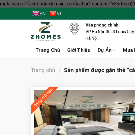
meta name="facebook-domain-verification" content="v3vrtmcu25
EN
VI
Văn phòng chính
VP Hà Nội: 30L3 Louis Cit
Hà Nội
Trang Chủ
Giới Thiệu
Dự Án
Mua 
Trang chủ
/
Sản phẩm được gắn thẻ “că
Đang mở bán