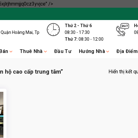
Skip
xjlrjhmmjjq0cz3yvjce" />
to
content
Thứ 2 - Thứ 6
Ho
y, Quận Hoàng Mai, Tp
08:30 - 17:30
0
Thứ 7:
08:30 - 12:00
Bán
Thuê Nhà
Đầu Tư
Hướng Nhà
Địa Điểm
n hộ cao cấp trung tâm”
Hiển thị kết q