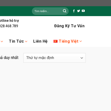
Tìm
kiếm:
tline hỗ trợ
Đăng Ký Tư Vấn
828.468.789
Tiếng Việt
Tin Tức
Liên Hệ
uả duy nhất