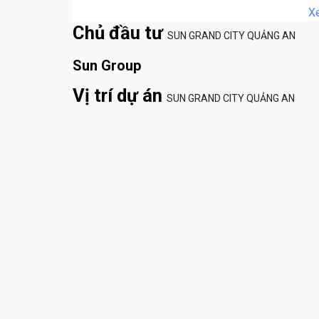
– Nội thất 
X
– Sử dụng k
Chủ đầu tư
SUN GRAND CITY QUẢNG AN
căn hộ
– Nơi an cư 
Sun Group
– Cơ hội đầu
Vị trí dự án
– Cộng đồng
SUN GRAND CITY QUẢNG AN
thời thượng 
CĂN HỘ VIE
TỔNG 