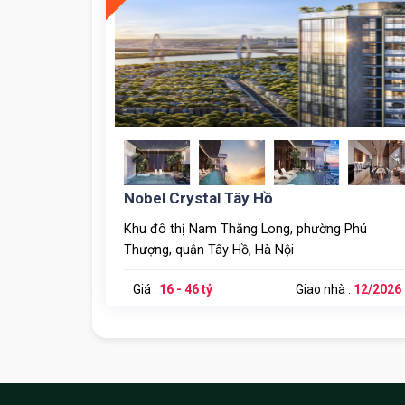
Phối Cảnh Sun Grand City Quảng An
Dự án Sun Group Quảng An – Sun Group 58 Tây Hồ 
trọng bậc nhất trên Hồ Tây rộng 500ha mặt nước
thư thái thơ mộng sau một ngày làm việc mệt mỏi
dân trí cao, và hơn hết là những đại sứ quán nước 
cho thuê vô cùng lớn tại những căn hộ Sun Group
Nobel Crystal Tây Hồ
Khu đô thị Nam Thăng Long, phường Phú
Thượng, quận Tây Hồ, Hà Nội
Giá :
16 - 46 tỷ
Giao nhà :
12/2026