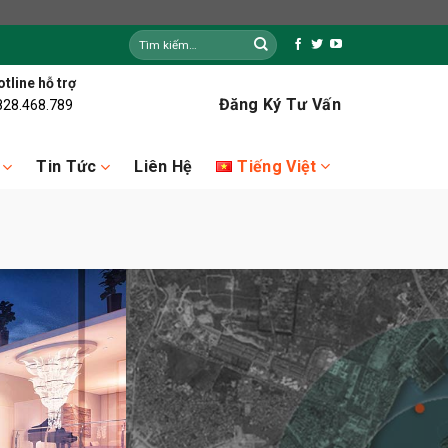
Tìm
kiếm:
tline hỗ trợ
Đăng Ký Tư Vấn
828.468.789
Tiếng Việt
Tin Tức
Liên Hệ