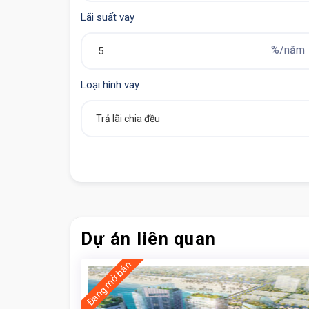
Lãi suất vay
%/năm
Loại hình vay
THÔNG TIN DỰ ÁN
Đẳng Cấp Sống Thời Thượng
Dự án liên quan
Đang mở bán