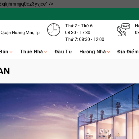
Skip
xjlrjhmmjjq0cz3yvjce" />
to
content
Thứ 2 - Thứ 6
Ho
y, Quận Hoàng Mai, Tp
08:30 - 17:30
0
Thứ 7:
08:30 - 12:00
Bán
Thuê Nhà
Đầu Tư
Hướng Nhà
Địa Điểm
AN