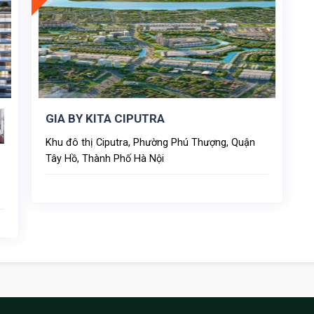
mang đến một khu đô thị nghỉ dưỡng hiện đại xanh, sang
, một tầm nhìn thoáng đãng sẽ mang đến những cảm giác
. Tại bán đảo Quảng An, một cộng đồng cư dân đẳng cấp,
GIA BY KITA CIPUTRA
ngoài luôn tập trung đông đúc ở đây, sẽ tạo lên một cơ hội
Khu đô thị Ciputra, Phường Phú Thượng, Quận
 Quảng An Tây Hồ.
Tây Hồ, Thành Phố Hà Nội