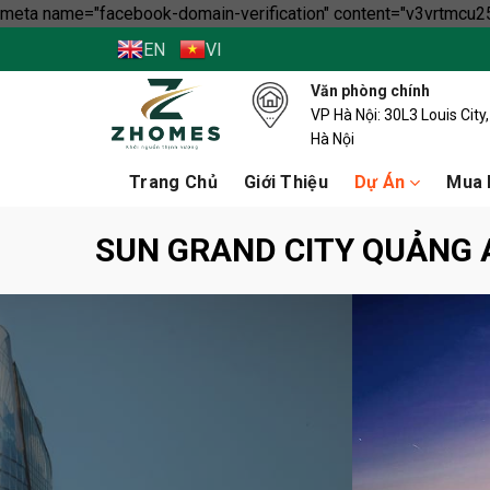
meta name="facebook-domain-verification" content="v3vrtmcu25
EN
VI
Văn phòng chính
VP Hà Nội: 30L3 Louis Cit
Hà Nội
Trang Chủ
Giới Thiệu
Dự Án
Mua 
SUN GRAND CITY QUẢNG 