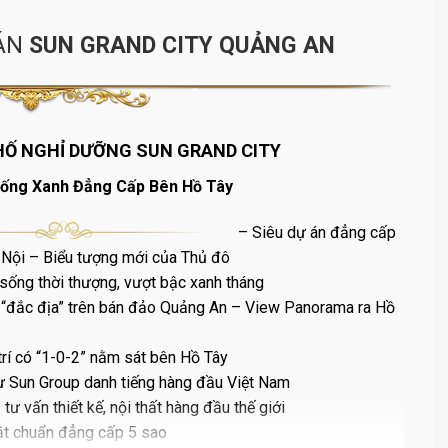
 ÁN
SUN GRAND CITY QUẢNG AN
Ố NGHỈ DƯỠNG SUN GRAND CITY
ống Xanh Đẳng Cấp Bên Hồ Tây
– Siêu dự án đẳng cấp
 Nội – Biểu tượng mới của Thủ đô
sống thời thượng, vượt bậc xanh tháng
ng “đắc địa” trên bán đảo Quảng An – View Panorama ra Hồ
trí có “1-0-2” nằm sát bên Hồ Tây
ư Sun Group danh tiếng hàng đầu Việt Nam
 tư vấn thiết kế, nội thất hàng đầu thế giới
đặt chuẩn đẳng cấp 5 sao