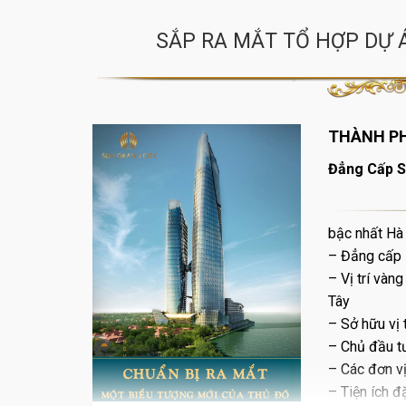
SẮP RA MẮT TỔ HỢP DỰ
THÀNH PH
Đẳng Cấp S
bậc nhất Hà
– Đẳng cấp 
– Vị trí và
Tây
– Sở hữu vị 
– Chủ đầu t
– Các đơn vị
– Tiện ích 