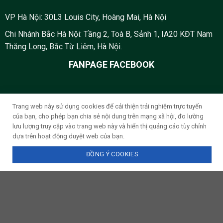
VP Hà Nội: 30L3 Louis City, Hoàng Mai, Hà Nội
Chi Nhánh Bắc Hà Nội: Tầng 2, Toà B, Sảnh 1, IA20 KĐT Nam
Thăng Long, Bắc Từ Liêm, Hà Nội.
FANPAGE FACEBOOK
Trang web này sử dụng cookies để cải thiện trải nghiệm trực tuyến
của bạn, cho phép bạn chia sẻ nội dung trên mạng xã hội, đo lường
lưu lượng truy cập vào trang web này và hiển thị quảng cáo tùy chỉnh
dựa trên hoạt động duyệt web của bạn.
ĐỒNG Ý COOKIES
Gọi điện
Tìm đường
Chat Zalo
Messenger
Nhắn tin SMS
Design by 2026 ©
Thiết kế website Thanh Hóa
- Nika Media