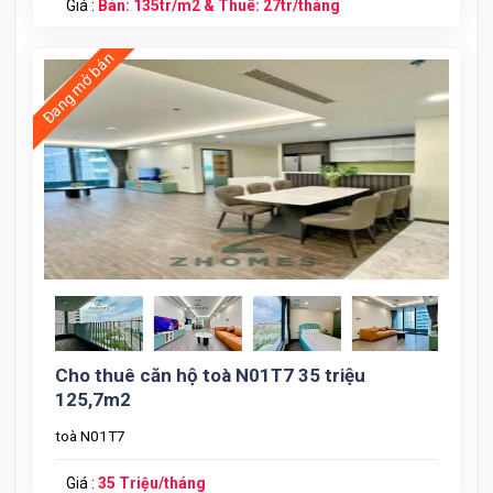
Giá :
Bán: 135tr/m2 & Thuê: 27tr/tháng
Cho Thue Can Ho 3 Ngu Toa N01t7 (5)
Đang mở bán
Cho thuê căn hộ toà N01T7 35 triệu
125,7m2
toà N01T7
Cho Thue Can Ho 3 Ngu Toa N01t7 (4)
Giá :
35 Triệu/tháng