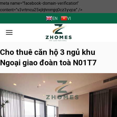
meta name="facebook-domain-verification"
Skip
content="v3vrtmcu25xjlrjhmmjjq0cz3yvjce" />
to
EN
VI
content
Cho thuê căn hộ 3 ngủ khu
Ngoại giao đoàn toà N01T7