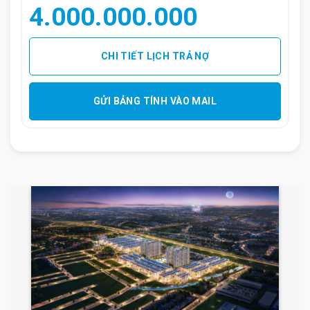
4.000.000.000
CHI TIẾT LỊCH TRẢ NỢ
Cho Thue Can Ho 3 Ngu Toa N01t7 (10)
GỬI BẢNG TÍNH VÀO MAIL