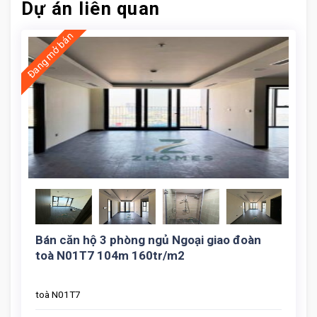
Dự án liên quan
Đang mở bán
Cho Thue Can Ho 3 Ngu Toa N01t7 (8)
Bán căn hộ 3 phòng ngủ Ngoại giao đoàn
toà N01T7 104m 160tr/m2
toà N01T7