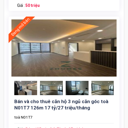
Giá :
50 triệu
Đang mở bán
Cho Thue Can Ho 3 Ngu Toa N01t7 (6)
Bán và cho thuê căn hộ 3 ngủ căn góc toà
N01T7 126m 17 tỷ/27 triệu/tháng
toà N01T7