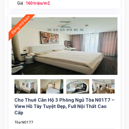
Giá :
160 triệu/m2
Đang mở bán
Cho Thue Can Ho 3 Ngu Toa N01t7 (7)
Cho Thuê Căn Hộ 3 Phòng Ngủ Tòa N01T7 –
View Hồ Tây Tuyệt Đẹp, Full Nội Thất Cao
Cấp
Tòa N01T7