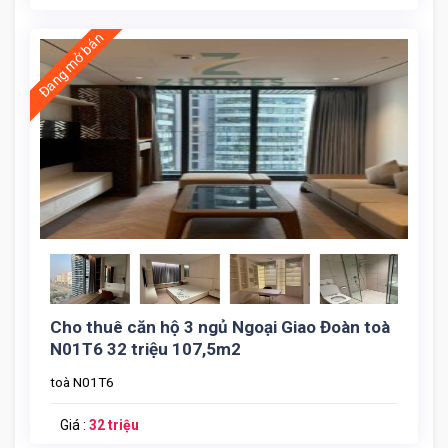
Đang mở bán
Cho thuê căn hộ 3 ngủ Ngoại Giao Đoàn toà
Cho Thue Can Ho 3 Ngu Toa N01t7 (3)
N01T6 32 triệu 107,5m2
toà N01T6
Giá :
32 triệu