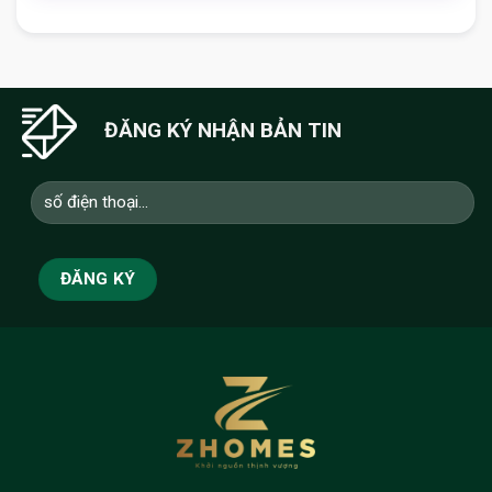
ĐĂNG KÝ NHẬN BẢN TIN
Cho Thue Can Ho 3 Ngu Toa N01t7 (2)