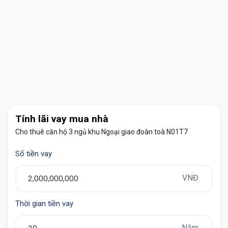
Tính lãi vay mua nhà
Cho thuê căn hộ 3 ngủ khu Ngoại giao đoàn toà N01T7
Cho Thue Can Ho 3 Ngu Toa N01t7 (12)
Số tiền vay
VNĐ
Thời gian tiền vay
Năm