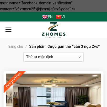
meta name="facebook-domain-verification"
Skip
content="v3vrtmcu25xjlrjhmmjjq0cz3yvjce" />
to
EN
VI
content
Trang chủ
/
Sản phẩm được gắn thẻ “căn 3 ngủ 2vs”
Đang mở bán