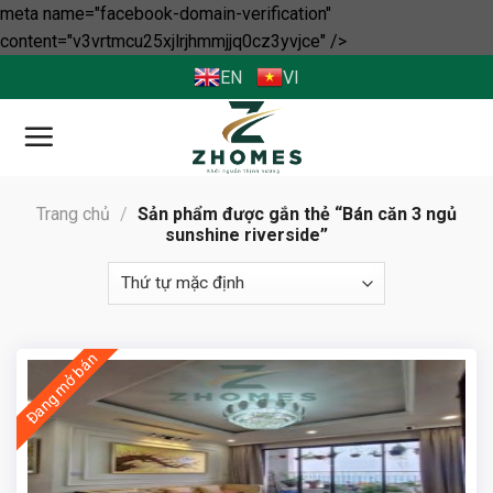
meta name="facebook-domain-verification"
Skip
content="v3vrtmcu25xjlrjhmmjjq0cz3yvjce" />
to
EN
VI
content
Trang chủ
/
Sản phẩm được gắn thẻ “Bán căn 3 ngủ
sunshine riverside”
Đang mở bán