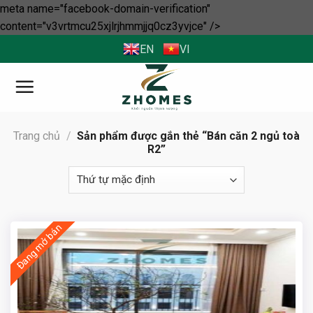
meta name="facebook-domain-verification"
Skip
content="v3vrtmcu25xjlrjhmmjjq0cz3yvjce" />
to
EN
VI
content
Trang chủ
/
Sản phẩm được gắn thẻ “Bán căn 2 ngủ toà
R2”
Đang mở bán