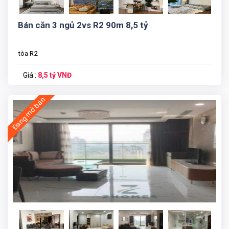
Bán căn 3 ngủ 2vs R2 90m 8,5 tỷ
tòa R2
Giá :
8,5 tỷ VNĐ
Đang mở bán