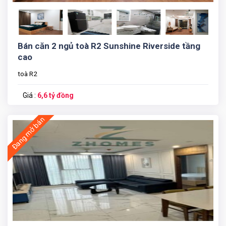
Bán căn 2 ngủ toà R2 Sunshine Riverside tầng
cao
toà R2
Giá :
6,6 tỷ đồng
Đang mở bán