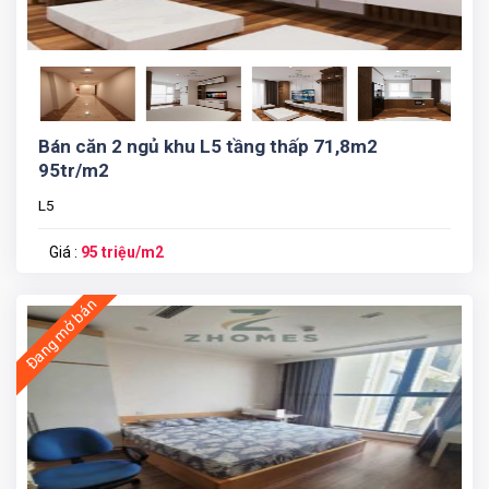
Bán căn 2 ngủ khu L5 tầng thấp 71,8m2
95tr/m2
L5
Giá :
95 triệu/m2
Đang mở bán