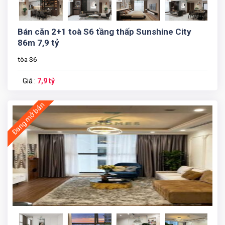
Bán căn 2+1 toà S6 tầng thấp Sunshine City
86m 7,9 tỷ
tòa S6
Giá :
7,9 tỷ
Đang mở bán