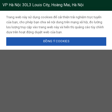
VP Hà Nội: 30L3 Louis City, Hoàng Mai, Hà Nội
Chi Nhánh Bắc Hà Nội: Tầng 2, Toà B, Sảnh 1, IA20 KĐT Nam
Trang web này sử dụng cookies để cải thiện trải nghiệm trực tuyến
Thăng Long, Bắc Từ Liêm, Hà Nội.
của bạn, cho phép bạn chia sẻ nội dung trên mạng xã hội, đo lường
lưu lượng truy cập vào trang web này và hiển thị quảng cáo tùy chỉnh
FANPAGE FACEBOOK
dựa trên hoạt động duyệt web của bạn.
ĐỒNG Ý COOKIES
Gọi điện
Tìm đường
Chat Zalo
Messenger
Nhắn tin SMS
Design by 2026 ©
Thiết kế website Thanh Hóa
- Nika Media