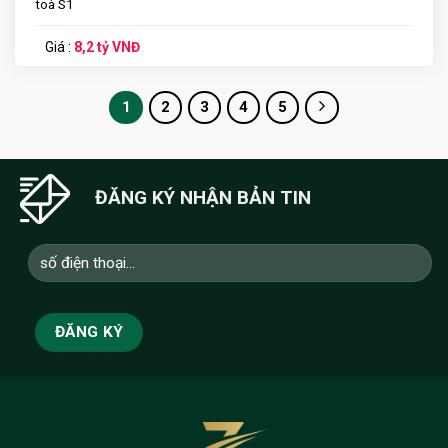
toà S1
Giá :
8,2 tỷ VNĐ
1
2
3
4
5
ĐĂNG KÝ NHẬN BẢN TIN