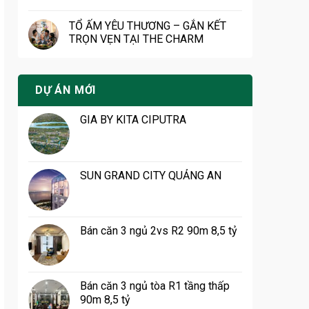
TỔ ẤM YÊU THƯƠNG – GẮN KẾT
TRỌN VẸN TẠI THE CHARM
DỰ ÁN MỚI
GIA BY KITA CIPUTRA
SUN GRAND CITY QUẢNG AN
Bán căn 3 ngủ 2vs R2 90m 8,5 tỷ
Bán căn 3 ngủ tòa R1 tầng thấp
90m 8,5 tỷ