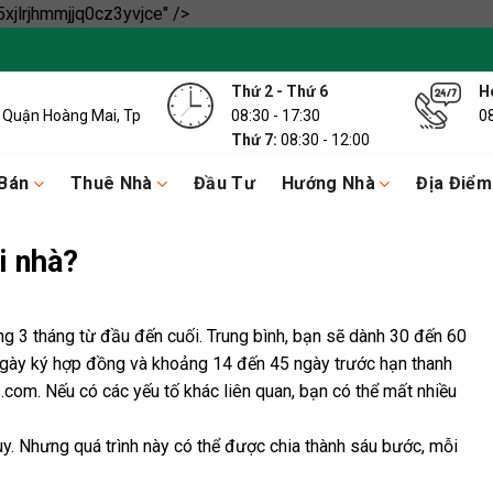
Skip
xjlrjhmmjjq0cz3yvjce" />
to
content
Thứ 2 - Thứ 6
Ho
y, Quận Hoàng Mai, Tp
08:30 - 17:30
0
Thứ 7:
08:30 - 12:00
Bán
Thuê Nhà
Đầu Tư
Hướng Nhà
Địa Điểm
i nhà?
ng 3 tháng từ đầu đến cuối. Trung bình, bạn sẽ dành 30 đến 60
 ngày ký hợp đồng và khoảng 14 đến 45 ngày trước hạn thanh
com. Nếu có các yếu tố khác liên quan, bạn có thể mất nhiều
y. Nhưng quá trình này có thể được chia thành sáu bước, mỗi