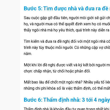
Bước 5: Tìm được nhà và đưa ra đề 
Sau cuộc gặp gỡ đầu tiên, người môi giới sẽ gửi c
họ, và người mua có thể quyết định xem họ có muố
thấy ngôi nhà mà họ yêu thích, quá trình này diễn r
Tìm kiếm và đưa ra đề nghị đối với một ngôi nhà có
trình này tùy thuộc mỗi người. Có những cặp vợ ch
năm.
Một khi lời đề nghị được viết và ký kết bởi người m
chọn: chấp nhận, từ chối hoặc phản đối.
Mất bao lâu để chốt một ngôi nhà? Nhiều yếu tố li
những chi phí khóa sổ là việc thẩm định, có thể mấ
Bước 6: Thẩm định nhà: 3 tới 4 ngày
Thẩm định nhà là khoản đầu tư quan trọng nhất khi