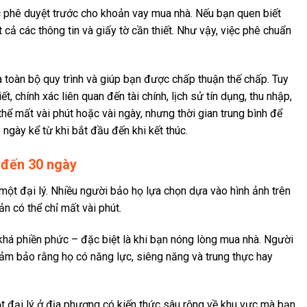
 phê duyệt trước cho khoản vay mua nhà. Nếu bạn quen biết
 cả các thông tin và giấy tờ cần thiết. Như vậy, việc phê chuẩn
 toàn bộ quy trình và giúp bạn được chấp thuận thế chấp. Tuy
t, chính xác liên quan đến tài chính, lịch sử tín dụng, thu nhập,
hể mất vài phút hoặc vài ngày, nhưng thời gian trung bình để
ngày kể từ khi bắt đầu đến khi kết thúc.
1 đến 30 ngày
ột đại lý. Nhiều người bảo họ lựa chọn dựa vào hình ảnh trên
ản có thể chỉ mất vài phút.
khá phiền phức – đặc biệt là khi bạn nóng lòng mua nhà. Người
ảm bảo rằng họ có năng lực, siêng năng và trung thực hay
ột đại lý ở địa phương có kiến thức sâu rộng về khu vực mà bạn