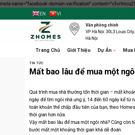
meta name="facebook-domain-verification" content="v3vrtmcu25
EN
VI
Văn phòng chính
VP Hà Nội: 30L3 Louis Cit
Hà Nội
Trang Chủ
Giới Thiệu
Dự Án
Mua 
TIN TỨC
Mất bao lâu để mua một ngô
Quá trình mua nhà thường tốn thời gian – mất khoả
ngày để tìm ngôi nhà ưng ý, 14 đến 60 ngày kể từ
toán khoản thế chấp đầu tiên của bạn, theo Homes.
thời gian hơn nữa.
Vậy mất bao lâu để mua một ngôi nhà? Cũng còn tù
bước mất một khoảng thời gian khá dễ đoán.